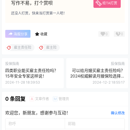
写作不易，打个赏呗
给TA打赏
还没人打赏，快来当打赏第一人吧！
0
0
海报分享
收藏
雇主责任险
雇主险
投保指南
投保指南
四类职业能买雇主责任险吗？
可以给月嫂买雇主责任险吗？
15年安全专家这样说！
2024权威解读月嫂保险选择指
南
2024-11-28 18:39:53
2024-12-2 18:55:17
0 条回复
文章作者
管理员
A
M
欢迎您，新朋友，感谢参与互动！
确认修改