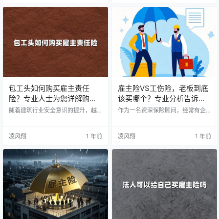
购买雇主责任险？ 1. 行业风险特点
做出正确的投保决策。 一、以下情
高空作业风险吊顶施工外墙粉刷高
况必须考虑购买雇主责任险 1. 高风
处安装工具使用风险电动工具操作
险行业企业 建筑施工行业高空作业
切割设备使用焊接作业风险环境危
风险机械操作风险施工现场意外风
害风险粉尘危害化学品接触噪音污
险制造业企业机械设备操作风险工
染 2. 法律责任考量 《民法典》相关
业事故风险职业病风险物流运输行
规定装修合同要求业主维权意识提
业道路运输风险装卸货物风险…
升 二、如何选择合适的…
包工头如何购买雇主责任
雇主险VS工伤险，老板到底
险？专业人士为您详解购买
该买哪个？专业分析告诉你
攻略
答案！
随着建筑行业安全意识的提升，越
作为一名资深保险顾问，经常有企
来越多的包工头开始关注雇主责任
业主咨询关于雇主险和工伤险的选
险。本文将从专业角度，详细解答
择问题。今天，我们将以最清晰的
包工头在购买雇主责任险时的常见
方式解析两者之间的区别，并提供
凌风翔
1 年前
凌风翔
1 年前
问题，帮助您做出明智的投保决
专业的建议。 一、工伤保险概述 工
策。 一、包工头为什么要购买雇主
伤保险是国家规定的强制性社会保
责任险？ 1. 法律风险防范 《民法
险，具备以下特性： 管理机构：由
典》规定用人单位需承担工伤赔偿
社保经办机构负责 费率标准：费率
责任无雇主险可能导致巨额赔付压
由国家统一规定 参保性质：法律规
力有效规避法律纠纷带来的经济损
定必须参保，否则可能面临处罚 保
失 2. 工程承接需要 很多建设单位要
障范围：其保障范围相对固定 二、
求提供雇主险保单是工程招投标的
雇主责任险介绍 雇主责任险则属于
重要条件之一体现企业规范化…
商业保险范畴，拥有以下特…