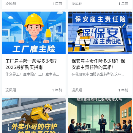
的老人，我确实遇到过不少关于工
这片广袤的蓝天之下，每一位高空
凌风翔
1 年前
凌风翔
1 年前
地雇主险的事儿。本文就跟大家聊
作业者的安全都值得我们深思。作
聊这个让很多工程负责人头疼的问
为企业管理者，您是否曾为高空雇
题。 一个血的教训：为什么工地必
主险的费用问题而困扰？本文将揭
须重视雇主险？ 记得是2018年的时
开高空雇主险费率的神秘面纱。 最
候，我负责一个商业楼盘的建设项
新费率标准及影响要素 【基础费率
目。那时候觉得反正工地安全措施
体系】 从最基础的10米以下作业，
做得不错，就没太在意保险的事。
每人每年800元起步，到30米以上
结果工期快结束时，一个木工师傅
的高风险作业，费率可达5000元/
从脚手架上摔下来，造成了重伤…
年。这看似简单的数字背后…
工厂雇主险一般买多少钱？
保安雇主责任险多少钱？保
2025最新购买指南
安雇主责任险的真相！
什么是工厂雇主险？ 工厂雇主责任
在我研究中国服务业转型的这些
险是为保障企业因员工在工作期间
年，安保行业始终是一个引人深思
发生意外伤亡，而需要承担经济赔
的领域。2024年，中国的安保市场
偿责任的一种商业保险。它是对工
规模已突破万亿元，保安从业人员
凌风翔
1 年前
凌风翔
1 年前
伤保险的有效补充，能够为企业提
超过500万。然而，在这个庞大的市
供更全面的风险保障。 工厂雇主险
场背后，雇主责任险这个看似不起
的保费影响因素 员工人数和工资总
眼的问题，却暗藏着诸多风险与玄
额 参保员工越多，保费越高 员工工
机。 保安雇主险市场价格之谜 "一年
资总额直接影响赔付基数 行业风险
两三千的保费，可能帮你省下几十
等级 高危行业（如化工、建筑）保
万乃至上百万的赔偿。"这是我在采
费较高 一般制造业风险系数相对较
访某保险公司业务总监时听到的一
低 办公室文职工作风险最低 保障额
句话。确实，保安雇主责任险的定
度选择 每人责任限额…
价，远…