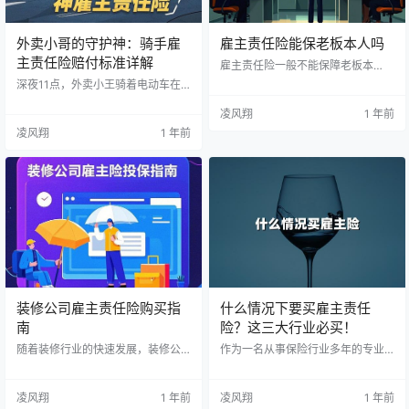
外卖小哥的守护神：骑手雇
雇主责任险能保老板本人吗
主责任险赔付标准详解
雇主责任险一般不能保障老板本
人，因为： 雇主责任险的本质是保
深夜11点，外卖小王骑着电动车在
障雇主对员工的赔偿责任 老板作为
雨中穿行。这是他入行的第三年，
雇主身份，不属于被保障对象 老板
也是他第一次遇到意外。一个急刹
凌风翔
1 年前
需要考虑其他保险产品来保障自身 1.
车，湿滑的路面让他摔倒了。所
凌风翔
1 年前
雇主责任险的保障对象 可以保障的
幸，他所在的平台为骑手们投保了
对象： 正式员工 临时工 合同工 实
雇主责任险。这让我想起了那些奔
习生 不能保障的对象： 企业法人 公
波在街头的骑手们，以及保险带给
司股东 个体工商户经营者 合伙企业
他们的保障。本文聊聊骑手雇主责
合伙人 2. 为什么不能保障老板？ 雇
任险的赔付标准。 骑手雇主险的基
主责任险是基于劳动关系 老板无法
础赔付标准 小王的案例并非个例。
与自己形成劳动关系 不符合保险…
根据我十年从业经验，骑手雇主责
任险的赔付标准通常包括： 意外身
故/伤残：最高可赔付30-100万…
装修公司雇主责任险购买指
什么情况下要买雇主责任
南
险？这三大行业必买！
随着装修行业的快速发展，装修公
作为一名从事保险行业多年的专业
司面临的用工风险也日益增加。本
人士，经常遇到企业主咨询："我们
文将细解析装修公司如何科学购买
公司需要购买雇主责任险吗？"本文
雇主责任险，帮助企业有效规避用
将详细分析在哪些情况下企业需要
凌风翔
1 年前
凌风翔
1 年前
工风险。 一、装修公司为什么必须
考虑投保雇主责任险，帮助企业主