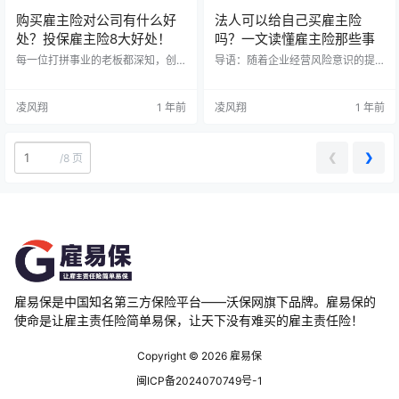
购买雇主险对公司有什么好
法人可以给自己买雇主险
处？投保雇主险8大好处！
吗？一文读懂雇主险那些事
每一位打拼事业的老板都深知，创
导语：随着企业经营风险意识的提
业路上，最让人寝食难安的，莫过
升，雇主责任险逐渐受到更多企业
于那些意料之外的风险。就像一位
的重视。然而，很多企业法人经常
老板曾经感慨："养一个团队，就像
会问："我作为法人，能给自己买雇
凌风翔
1 年前
凌风翔
1 年前
带着一群孩子过河，每一步都要格
主险吗？"今天就让我们一起来厘清
外当心。"确实，从小型工作室到大
这个问题。 一、什么是雇主责任
型企业，员工的安全与权益都是悬
险？ 雇主责任险是为了保障员工在
❮
❯
/
8 页
在老板心头的一把利剑。 据人力资
工作期间发生意外伤害或职业病
源和社会保障部的一组触目惊心的
时，雇主所应承担的经济赔偿责任
数据显示，2023年全国因工伤事故
而设立的商业保险。它是企业风险
的赔付支出竟然突破500亿元大关。
管理的重要工具之一。 二、法人身
这些数字背后，是多少企业陷入困
份的双重性 从法律角度来看，企业
境，多…
法人具有双重…
雇易保是中国知名第三方保险平台——沃保网旗下品牌。雇易保的
使命是让雇主责任险简单易保，让天下没有难买的雇主责任险！
Copyright © 2026
雇易保
闽ICP备2024070749号-1