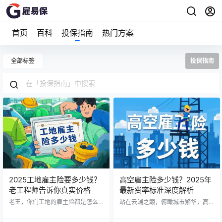
首页
百科
投保指南
热门方案
全部标签
投保指南
2025工地雇主险要多少钱？
高空雇主险多少钱？2025年
老工程师告诉你真实价格
最新费率标准深度解析
老王，你们工地的雇主险都是怎么
站在云端之巅，俯瞰城市繁华，高
买的？ 这是上周工地例会上，小李
空作业者用他们的勇气与专业，描
问我的问题。作为干了20多年工程
绘着现代都市的天际线。然而，在