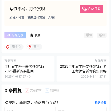
写作不易，打个赏呗
给TA打赏
还没人打赏，快来当打赏第一人吧！
0
0
海报分享
收藏
雇主险
高空
投保指南
投保指南
工厂雇主险一般买多少钱？
2025工地雇主险要多少钱？老
2025最新购买指南
工程师告诉你真实价格
2025-1-6 17:57:40
2025-1-8 14:27:11
0 条回复
文章作者
管理员
A
M
欢迎您，新朋友，感谢参与互动！
确认修改