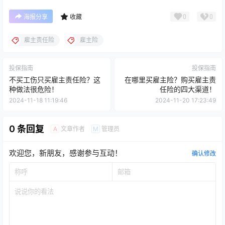
0
0
海报分享
收藏
雇主责任险
雇主险
投保指南
投保指南
不买工伤只买雇主责任险？这
在哪里买雇主险？购买雇主责
种做法很危险！
任险的四大渠道！
2024-11-18 11:19:46
2024-11-20 17:23:49
0 条回复
文章作者
管理员
A
M
欢迎您，新朋友，感谢参与互动！
确认修改