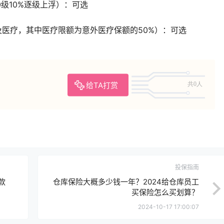
0级10%逐级上浮）：可选
及医疗，其中医疗限额为意外医疗保额的50%）：可选
给TA打赏
共0人
投保指南
款
仓库保险大概多少钱一年？2024给仓库员工
买保险怎么买划算？
2024-10-17 17:00:07