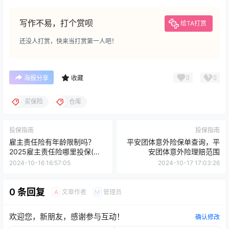
写作不易，打个赏呗
给TA打赏
还没人打赏，快来当打赏第一人吧！
0
0
海报分享
收藏
买保险
仓库
投保指南
投保指南
雇主责任险有年龄限制吗？
平安团体意外险保单查询，平
2025雇主责任险哪里投保(附
安团体意外险理赔范围
价格表)
2024-10-16 16:57:05
2024-10-17 17:03:26
0 条回复
文章作者
管理员
A
M
欢迎您，新朋友，感谢参与互动！
确认修改