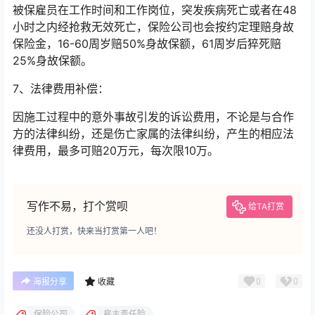
被保雇员在工作时间和工作岗位，突发疾病死亡或者在48
小时之内经抢救无效死亡，保险公司也会按约定理赔身故
保险金，16-60周岁赔50%身故保额，61周岁后猝死赔
25%身故保额。
7、法律费用补偿：
因施工过程中的意外事故引发的诉讼费用，不论是与合作
方的法律纠纷，还是伤亡家属的法律纠纷，产生的相应法
律费用，最多可赔20万元，每次限10万。
写作不易，打个赏呗
给TA打赏
还没人打赏，快来当打赏第一人吧！
0
0
海报分享
收藏
保险公司
雇主责任险