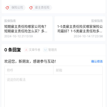
保险公司
雇主责任险
投保指南
投保指南
短期雇主责任险哪家公司有？
1-5类雇主责任险买哪家保险公
短期雇主责任险怎么买？多少
司最好？1-5类雇主责任险多少
钱
保额？
2024-10-12 21:13:59
2024-10-14 17:23:56
0 条回复
文章作者
管理员
A
M
欢迎您，新朋友，感谢参与互动！
确认修改