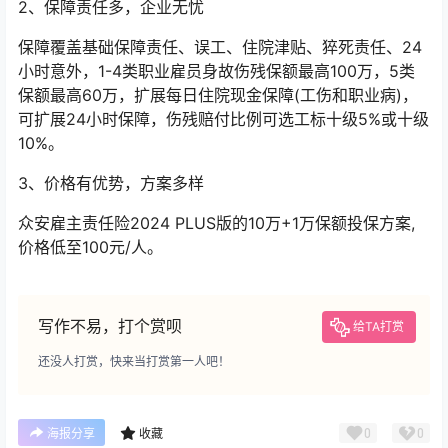
2、保障责任多，企业无忧
保障覆盖基础保障责任、误工、住院津贴、猝死责任、24
小时意外，1-4类职业雇员身故伤残保额最高100万，5类
保额最高60万，扩展每日住院现金保障(工伤和职业病)，
可扩展24小时保障，伤残赔付比例可选工标十级5%或十级
10%。
3、价格有优势，方案多样
众安雇主责任险2024 PLUS版的10万+1万保额投保方案,
价格低至100元/人。
写作不易，打个赏呗
给TA打赏
还没人打赏，快来当打赏第一人吧！
0
0
海报分享
收藏