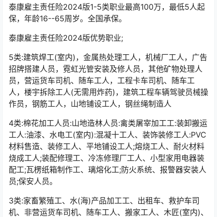
泰康雇主责任险2024版1-5类职业最高100万，最低5人起
保，年龄16--65周岁。全国承保。
泰康雇主责任险2024版优势职业;
5类:建筑焊工(室内)，金属热处理工人，机械厂工人，广告
招牌搭建人员，霓虹光管安装及修人员，其他矿物处理人
员，营运货车司机、随车工人，工程卡车司机、随车工
人，楼宇拆除工人(无需用炸药)，建筑工程车辆驾驶员械操
作员，钢筋工人，山地铺设工人，钢丝绳制造人
4类:棉花加工人员:山地造林人员:禽类屠宰加工工:装卸搬运
工人:油漆、水电工(室内):混凝十工人、装饰装修工人:PVC
材料售造、装修工人、平地铺设工人;熔烧工人、耐火材料
烧成工人;装配修理工、冷冻修理厂工人、小型家用电器装
配工;瓦楞纸箱制作工、璃熔化工;防火系统、报警器安装人
员;保安人员。
3类:家畜繁殖工、水(海)产品加工工、出租车、救护车司
机、非营运货车司机、随车工人、搬家工人、木匠(室内)、