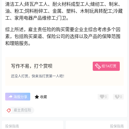
清洁工人;砖瓦产工人、耐火材料成型工人;缝纫工、制米、
油、粉工;饲料粉碎工、金属、塑料、木制玩具转配工;冷藏
工、家用电器产品维修工;门卫。
综上所述，雇主责任险的购买需要企业主综合考虑多个因
素，包括购买渠道、保险公司的选择以及产品的保障范围
和理赔服务。
写作不易，打个赏呗
给TA打赏
还没人打赏，快来当打赏第一人吧！
0
0
海报分享
收藏
雇主责任险
投保指南
投保指南