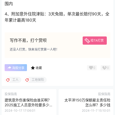
围内
4、附加意外住院津贴：3天免赔，单次最长赔付90天，全
年累计最高180天
写作不易，打个赏呗
给TA打赏
还没人打赏，快来当打赏第一人吧！
0
0
海报分享
收藏
工人
工地保险
投保指南
投保指南
建筑意外伤害保险由谁买啊？
太平洋150万保额雇主责任险
2025施工人员意外险要多少
怎么样？多少钱
钱？
2024-10-17 17:06:01
2024-11-7 15:10:01