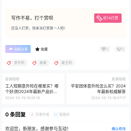
写作不易，打个赏呗
给TA打赏
还没人打赏，快来当打赏第一人吧！
0
0
海报分享
收藏
意外险
泰康
雇主险
投保指南
投保指南
工人短期意外险在哪里买？哪
平安团体意外险怎么买？2024
个好(附2024年最新产品价格
年最新权威解答
表)
2024-10-15 16:25:18
2024-10-15 18:27:17
0 条回复
文章作者
管理员
A
M
欢迎您，新朋友，感谢参与互动！
确认修改