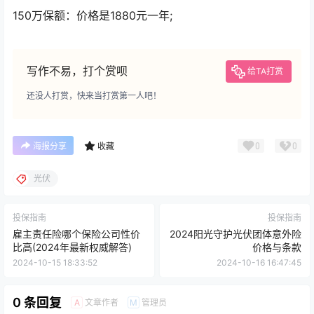
150万保额：价格是1880元一年;
写作不易，打个赏呗
给TA打赏
还没人打赏，快来当打赏第一人吧！
0
0
海报分享
收藏
光伏
投保指南
投保指南
雇主责任险哪个保险公司性价
2024阳光守护光伏团体意外险
比高(2024年最新权威解答)
价格与条款
2024-10-15 18:33:52
2024-10-16 16:47:45
0 条回复
文章作者
管理员
A
M