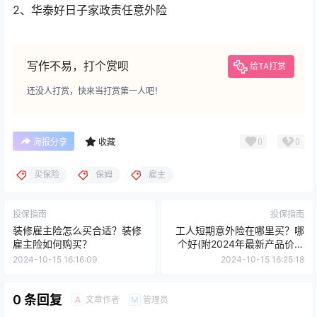
2、华泰好日子家政责任意外险
写作不易，打个赏呗
给TA打赏
还没人打赏，快来当打赏第一人吧！
0
0
海报分享
收藏
买保险
保姆
雇主
投保指南
投保指南
装修雇主险怎么买合适？装修
工人短期意外险在哪里买？哪
雇主险如何购买？
个好(附2024年最新产品价格
表)
2024-10-15 16:16:09
2024-10-15 16:25:18
0 条回复
文章作者
管理员
A
M