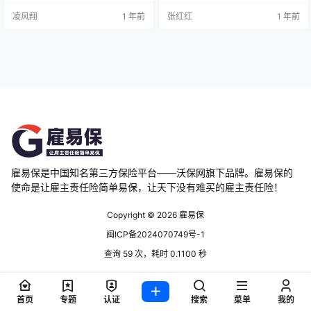
泊类渔光互补。 一、阳光守护光伏
保险一年要多少钱?2024光伏电站
凌风翔
1 年前
张红红
1 年前
团体意外险条款 投保年龄:18周岁到
保险价格 产品推荐1、阳光财险光伏
65周岁。 投保人数:不低于5人，单
行业团意险价格 阳光财险光伏行业
张保单最高投保人数为1000人。最
团意险保额最高可至100万，年保费
低保费5000元。 保障区域:本保险
低至80万保额1380元!行业高性价
仅承保于境内发生的意外事故。本
比。 承保年龄：16-65周岁。 投保
保险所称的境内是指中国大陆地
人数：不低于5人，最低保费5000
区，不包括台湾省…
元。…
雇易保是中国知名第三方保险平台——沃保网旗下品牌。雇易保的
使命是让雇主责任险简单易保，让天下没有难买的雇主责任险！
Copyright © 2026
雇易保
闽ICP备2024070749号-1
查询 59 次，耗时 0.1100 秒
首页
专题
认证
搜索
菜单
我的