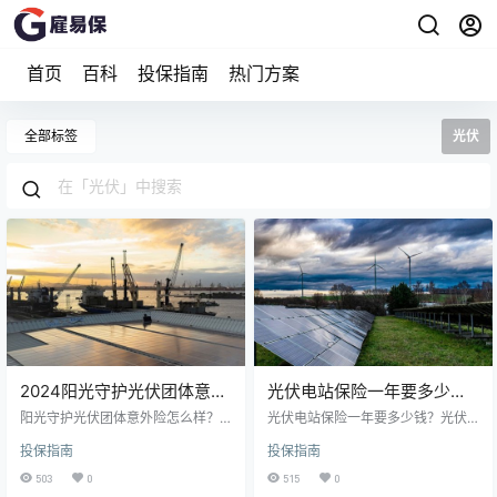
首页
百科
投保指南
热门方案
全部标签
光伏
2024阳光守护光伏团体意外
光伏电站保险一年要多少
险价格与条款
钱？2024光伏电站保险价格
阳光守护光伏团体意外险怎么样？
光伏电站保险一年要多少钱？‌光伏
阳光守护光伏团体意外险承保光伏
电站保险一年的费用因保险种类、
投保指南
投保指南
安装工程、光伏维修工程、光伏并
保额、光伏电站的规模、设备价
网工程，光伏安装类型为屋顶光
值、地理位置等多种因素而异，无
503
0
515
0
伏、平地光伏、山区光伏、鱼塘/湖
法给出具体的统一价格‌。 光伏电站