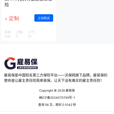
险
定制
立刻购买
￥
库存：
已售：
人气：
9.9k
0
52
雇易保是中国知名第三方保险平台——沃保网旗下品牌。雇易保的
使命是让雇主责任险简单易保，让天下没有难买的雇主责任险！
Copyright © 2026
雇易保
闽ICP备2024070749号-1
查询 56 次，耗时 0.1042 秒