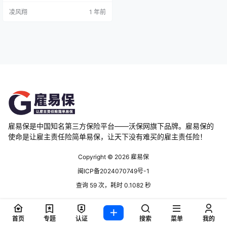
的神秘面纱，学习如何精明选购，
凌风翔
1 年前
让您的项目在风雨中也能稳健前
行！ 施工项目往往涉及复杂的作业
环境、高额的投资成本以及众多参
与人员，任何一个环节的疏忽都可
能导致不可估量的损失。保险，作
为风险管理的有效手段，能够在项
目遭遇意外时提供经济补偿，减轻
财务压力，…
雇易保是中国知名第三方保险平台——沃保网旗下品牌。雇易保的
使命是让雇主责任险简单易保，让天下没有难买的雇主责任险！
Copyright © 2026
雇易保
闽ICP备2024070749号-1
查询 59 次，耗时 0.1082 秒
首页
专题
认证
搜索
菜单
我的