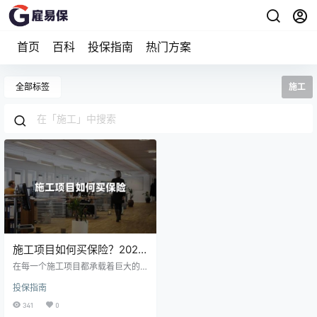
首页
百科
投保指南
热门方案
全部标签
施工
施工项目如何买保险？2024
施工项目可以买什么保险？
在每一个施工项目都承载着巨大的
责任与期待，从蓝图到现实，每一
投保指南
步都需谨慎前行，而保险正是那把
为项目安全保驾护航的金钥匙。今
341
0
天就让我们一起揭开施工项目保险