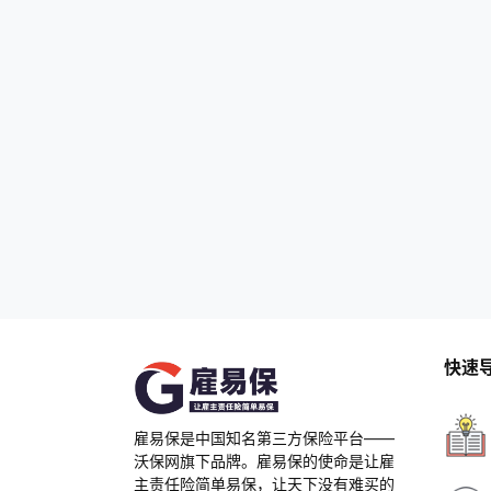
筑工程施工现场从事施工作业，并且与施工
企业一方建立劳动关系的人员，需要按照建
筑法的要求，由…
快速
雇易保是中国知名第三方保险平台——
沃保网旗下品牌。雇易保的使命是让雇
主责任险简单易保，让天下没有难买的