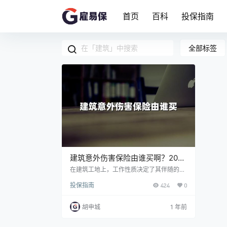
首页
百科
投保指南
全部标签
建筑意外伤害保险由谁买啊？2025
施工人员意外险要多少钱？
在建筑工地上，工作性质决定了其伴随的高
风险性，这促使我们认识到为工人提供全面
投保指南
424
0
保障的重要性。建筑意外伤害保险便是这一
需求的直接产物，旨在减轻因工作意外给工
人及其家庭带来的经济负担。 一、建筑意外
胡申城
1 年前
伤害保险由谁买啊？ 通常是由建筑公司或者
是施工方来购买的。 建筑意外伤害保险是一
种团体险，根据我国相关的法律要求，在建