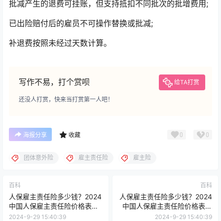
批减产生的退费可挂账，但支持抵扣不同批次的批增费用;
已出险赔付后的雇员不可操作替换或批减;
补退费按照未经过天数计算。
写作不易，打个赏呗
给TA打赏
还没人打赏，快来当打赏第一人吧！
0
0
海报分享
收藏
团体意外险
雇主责任险
雇主险
百科
百科
人保雇主责任险多少钱？2024
人保雇主责任险多少钱？2024
中国人保雇主责任险价格表最
中国人保雇主责任险价格表最
新版查询
新版查询
2024-9-29 15:40:39
2024-9-29 15:40:39