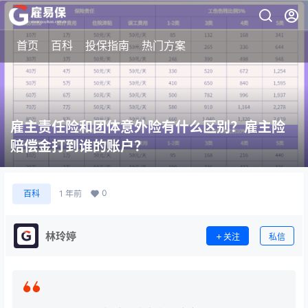
首页
百科
投保指南
热门方案
雇主责任险和团体意外险有什么区别？雇主险
赔偿金打到谁的账户？
0
百科
1 年前
林玲婷
关注
私信