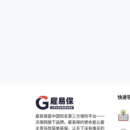
次换人；可保障保洁护工、被护理对象，雇
主家庭、第三者；保费19元起，全国可投
保。 大地家政服…
快速
雇易保是中国知名第三方保险平台——
沃保网旗下品牌。雇易保的使命是让雇
主责任险简单易保，让天下没有难买的