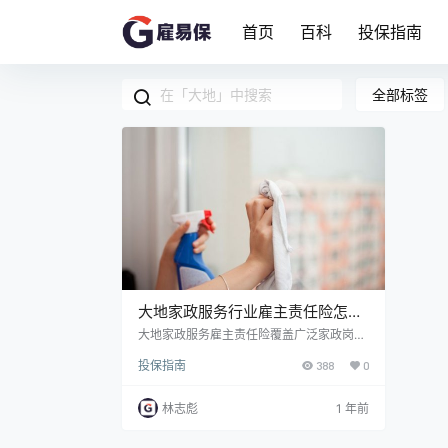
首页
百科
投保指南
全部标签
大地家政服务行业雇主责任险怎么
样？多少钱？有什么优势？
大地家政服务雇主责任险覆盖广泛家政岗
位，保障雇员意外伤害、误工费，含第三者
投保指南
388
0
责任及法律费用，理赔条件明确，适合家政
公司及雇主风险管控，条款周全，理赔实践
友好。 大地家政服务行业雇主责任险怎么
林志彪
1 年前
样？ 大地家政服务行业雇主责任险16-65周
岁投保，含有伤亡、猝死、医疗费用、误工
费赔偿等保障，支持按年购买期间支持无限